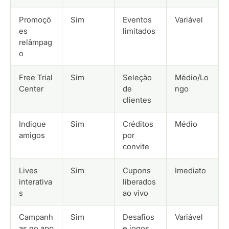
Promoçõ
Sim
Eventos
Variável
es
limitados
relâmpag
o
Free Trial
Sim
Seleção
Médio/Lo
Center
de
ngo
clientes
Indique
Sim
Créditos
Médio
amigos
por
convite
Lives
Sim
Cupons
Imediato
interativa
liberados
s
ao vivo
Campanh
Sim
Desafios
Variável
as no app
e jogos