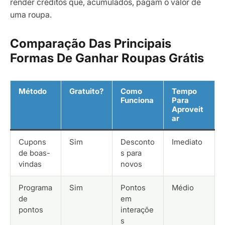
render créditos que, acumulados, pagam o valor de
uma roupa.
Comparação Das Principais
Formas De Ganhar Roupas Grátis
Método
Gratuito?
Como
Tempo
Funciona
Para
Aproveit
ar
Cupons
Sim
Desconto
Imediato
de boas-
s para
vindas
novos
Programa
Sim
Pontos
Médio
de
em
pontos
interaçõe
s