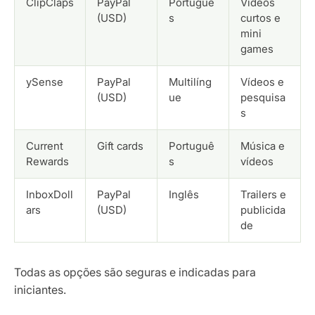
ClipClaps
PayPal
Portuguê
Vídeos
(USD)
s
curtos e
mini
games
ySense
PayPal
Multilíng
Vídeos e
(USD)
ue
pesquisa
s
Current
Gift cards
Portuguê
Música e
Rewards
s
vídeos
InboxDoll
PayPal
Inglês
Trailers e
ars
(USD)
publicida
de
Todas as opções são seguras e indicadas para
iniciantes.