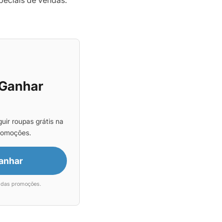
peciais de vendas.
Ganhar
uir roupas grátis na
romoções.
anhar
s das promoções.