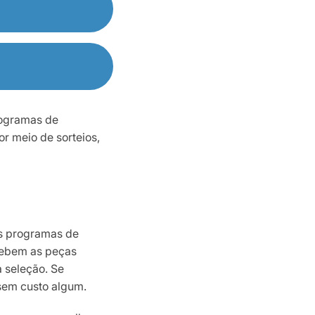
rogramas de
r meio de sorteios,
os programas de
ecebem as peças
a seleção. Se
sem custo algum.