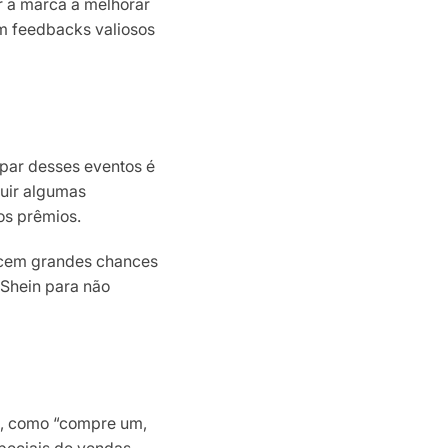
r a marca a melhorar
om feedbacks valiosos
ipar desses eventos é
guir algumas
os prêmios.
recem grandes chances
 Shein para não
s, como “compre um,